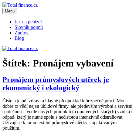
Přejít
k
Menu
Total finance.cz
Váš průvodce světem financí
obsahu
webu
Jak na peníze?
Slovník pojmů
Zprávy
Blog
Štítek:
Pronájem vybavení
Pronájem průmyslových utěrek je
ekonomický i ekologický
Čistota je půl zdraví a hlavně předpoklad k bezpečné práci. Moc
dobře to vědí nejen úklidové firmy, ale především výrobní a servisní
společnosti. Vedle nových produktů (a opravených starých) vzniká i
odpad, který je nutné spolu s nečistotou intenzivně odstraňovat.
Užívají se k tomu textilní průmyslové utěrky s opakovaným
použitím.