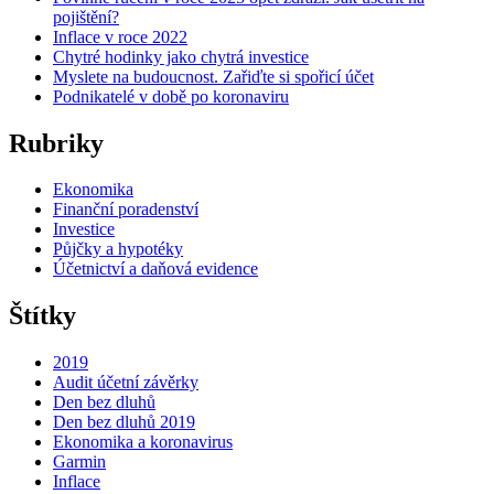
průmy
pojištění?
utěre
Inflace v roce 2022
je
Chytré hodinky jako chytrá investice
ekon
Myslete na budoucnost. Zařiďte si spořicí účet
i
Podnikatelé v době po koronaviru
ekolo
Rubriky
Ekonomika
Finanční poradenství
Investice
Půjčky a hypotéky
Účetnictví a daňová evidence
Štítky
2019
Audit účetní závěrky
Den bez dluhů
Den bez dluhů 2019
Ekonomika a koronavirus
Garmin
Inflace