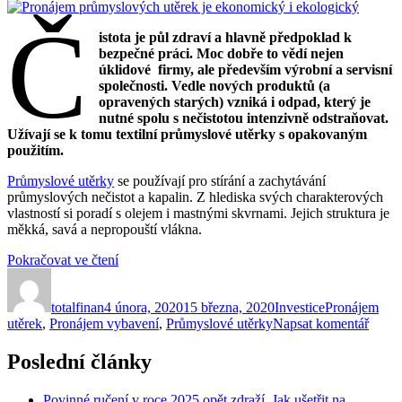
Č
istota je půl zdraví a hlavně předpoklad k
bezpečné práci. Moc dobře to vědí nejen
úklidové firmy, ale především výrobní a servisní
společnosti. Vedle nových produktů (a
opravených starých) vzniká i odpad, který je
nutné spolu s nečistotou intenzivně odstraňovat.
Užívají se k tomu textilní průmyslové utěrky s opakovaným
použitím.
Průmyslové utěrky
se používají pro stírání a zachytávání
průmyslových nečistot a kapalin. Z hlediska svých charakterových
vlastností si poradí s olejem i mastnými skvrnami. Jejich struktura je
měkká, savá a nepropouští vlákna.
„Pronájem
Pokračovat ve čtení
Autor:
Publikováno:
průmyslových
Rubriky:
Štítky:
utěrek
totalfinan
4 února, 2020
je
15 března, 2020
Investice
Pronájem
pro
utěrek
,
Pronájem vybavení
ekonomický
,
Průmyslové utěrky
Napsat komentář
text
i
s
ekologický“
Poslední články
názv
Proná
Povinné ručení v roce 2025 opět zdraží. Jak ušetřit na