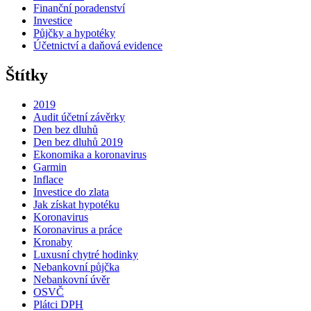
Finanční poradenství
Investice
Půjčky a hypotéky
Účetnictví a daňová evidence
Štítky
2019
Audit účetní závěrky
Den bez dluhů
Den bez dluhů 2019
Ekonomika a koronavirus
Garmin
Inflace
Investice do zlata
Jak získat hypotéku
Koronavirus
Koronavirus a práce
Kronaby
Luxusní chytré hodinky
Nebankovní půjčka
Nebankovní úvěr
OSVČ
Plátci DPH