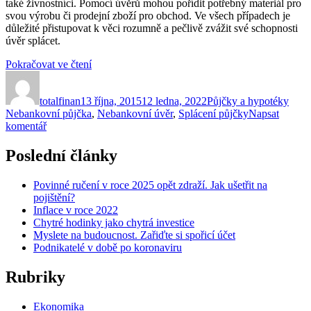
Jak
také živnostníci. Pomocí úvěrů mohou pořídit potřebný materiál pro
se
svou výrobu či prodejní zboží pro obchod. Ve všech případech je
vypořádat
důležité přistupovat k věci rozumně a pečlivě zvážit své schopnosti
s
úvěr splácet.
dluhy?
„Nebankovní
Pokračovat ve čtení
Autor:
Publikováno:
půjčka
Rubriky:
Štítk
je
totalfinan
13 října, 2015
rychlou
12 ledna, 2022
Půjčky a hypotéky
Nebankovní půjčka
cestou
,
Nebankovní úvěr
,
Splácení půjčky
Napsat
pro
komentář
k
text
získání
s
úvěru“
Poslední články
názvem
Nebankovní
Povinné ručení v roce 2025 opět zdraží. Jak ušetřit na
půjčka
pojištění?
je
Inflace v roce 2022
rychlou
Chytré hodinky jako chytrá investice
cestou
Myslete na budoucnost. Zařiďte si spořicí účet
k
Podnikatelé v době po koronaviru
získání
úvěru
Rubriky
Ekonomika