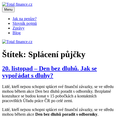
Přejít
k
Menu
Total finance.cz
Váš průvodce světem financí
obsahu
webu
Jak na peníze?
Slovník pojmů
Zprávy
Blog
Štítek:
Splácení půjčky
20. listopad – Den bez dluhů. Jak se
vypořádat s dluhy?
Lidé, kteří nejsou schopni splácet své finanční závazky, se ve středu
mohou během akce Den bez dluhů poradit s odborníky. Bezplatné
konzultace se budou konat v 15 pobočkách a kontaktních
pracovištích Úřadu práce ČR po celé zemi.
Lidé, kteří nejsou schopni splácet své finanční závazky, se ve středu
mohou během akce
Den bez dluhů poradit s odborníky
.