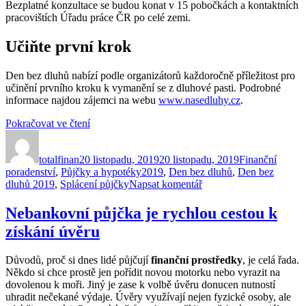
Bezplatné konzultace se budou konat v 15 pobočkách a kontaktních
pracovištích Úřadu práce ČR po celé zemi.
Učiňte první krok
Den bez dluhů nabízí podle organizátorů každoročně příležitost pro
učinění prvního kroku k vymanění se z dluhové pasti. Podrobné
informace najdou zájemci na webu
www.nasedluhy.cz
.
„20.
Pokračovat ve čtení
Autor:
Publikováno:
listopad
Rubriky:
–
totalfinan
20 listopadu, 2019
Den
20 listopadu, 2019
Finanční
Štítky:
poradenství
,
Půjčky a hypotéky
bez
2019
,
Den bez dluhů
,
Den bez
pro
dluhů 2019
,
Splácení půjčky
dluhů.
Napsat komentář
text
Jak
s
se
Nebankovní půjčka je rychlou cestou k
názvem
vypořádat
získání úvěru
20.
s
listopad
dluhy?“
–
Důvodů, proč si dnes lidé půjčují
finanční prostředky
, je celá řada.
Den
Někdo si chce prostě jen pořídit novou motorku nebo vyrazit na
bez
dovolenou k moři. Jiný je zase k volbě úvěru donucen nutností
dluhů.
uhradit nečekané výdaje. Úvěry využívají nejen fyzické osoby, ale